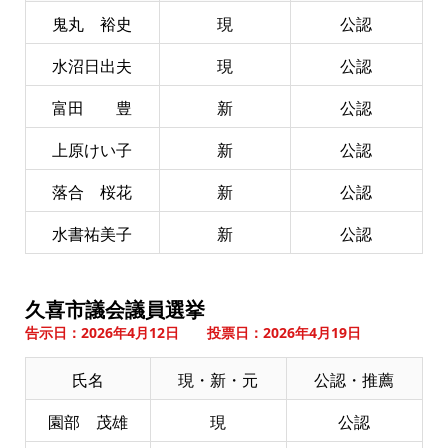
鬼丸 裕史
現
公認
水沼日出夫
現
公認
富田 豊
新
公認
上原けい子
新
公認
落合 桜花
新
公認
水書祐美子
新
公認
久喜市議会議員選挙
告示日：2026年4月12日 投票日：2026年4月19日
氏名
現・新・元
公認・推薦
園部 茂雄
現
公認