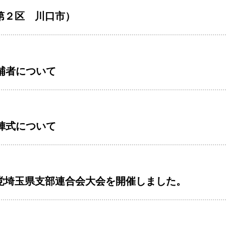
第２区 川口市）
補者について
陣式について
党埼玉県支部連合会大会を開催しました。