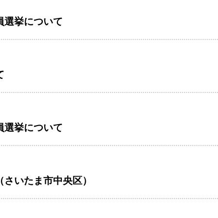
員選挙について
て
員選挙について
（さいたま市中央区）